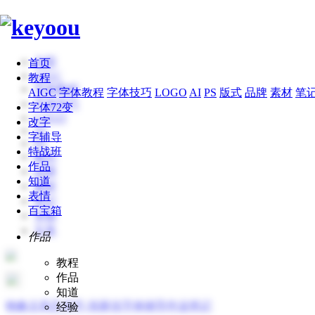
全部
首页
AIGC
教程
字体教程
AIGC
字体教程
字体技巧
LOGO
AI
PS
版式
品牌
素材
笔
字体技巧
字体72变
LOGO
改字
AI
字辅导
PS
特战班
版式
作品
品牌
知道
素材
表情
笔记
百宝箱
专辑
文章
作品
教程
作品
知道
物象古风艺术字-张家佳字体辅导作业笔记
经验