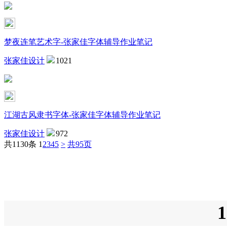
梦夜连笔艺术字-张家佳字体辅导作业笔记
张家佳设计
1021
江湖古风隶书字体-张家佳字体辅导作业笔记
张家佳设计
972
共1130条
1
2
3
4
5
>
共95页