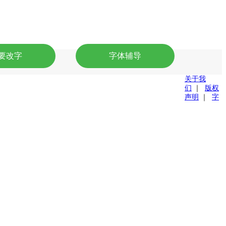
要改字
字体辅导
关于我
们
｜
版权
声明
｜
字