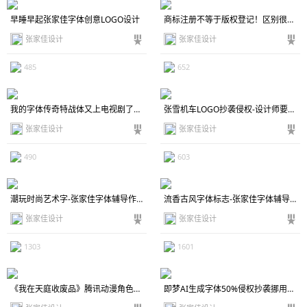
早睡早起张家佳字体创意LOGO设计
商标注册不等于版权登记！区别很大大大大大！
张家佳设计
张家佳设计
485
652
我的字体传奇特战体又上电视剧了《危险关系》剧名
张雪机车LOGO抄袭侵权-设计师要知道3个重要的知识
张家佳设计
张家佳设计
490
603
潮玩时尚艺术字-张家佳字体辅导作业笔记
流香古风字体标志-张家佳字体辅导作业笔记
张家佳设计
张家佳设计
1303
1601
《我在天庭收废品》腾讯动漫角色名字的是我的字体传奇特战体
即梦AI生成字体50%侵权抄袭挪用字体设计师作品！