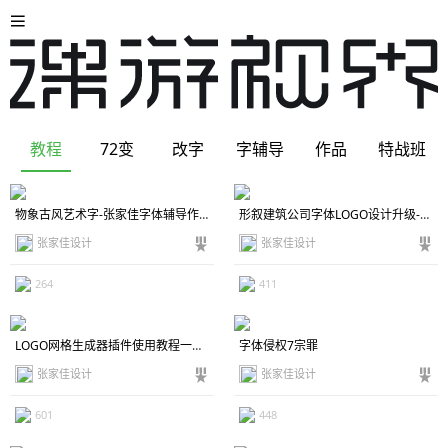
教程
72变
改字
字辅导
作品
特战班
物象古风艺术字-张家佳字体辅导作业笔记
形叙建筑公司字体LOGO设计升级-张家佳改字创作分析
张家佳设计
张家佳设计
264
411
LOGO网格生成器插件使用教程一键生成参考线
字体侵权7宗罪
张家佳设计
张家佳设计
601
448