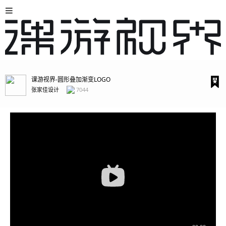
课游视界-圆形叠加渐变LOGO
张家佳设计
7044